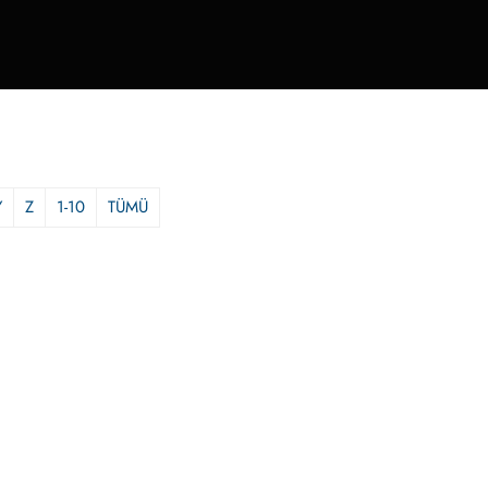
Y
Z
1-10
TÜMÜ