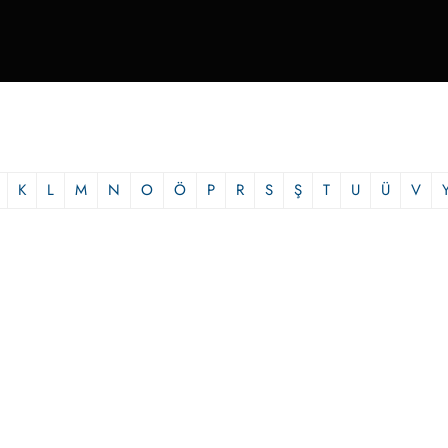
K
L
M
N
O
Ö
P
R
S
Ş
T
U
Ü
V