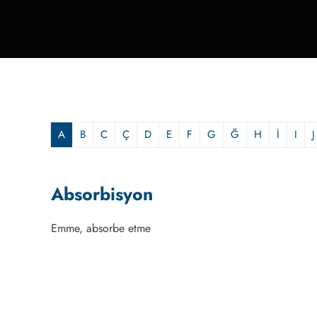
A
B
C
Ç
D
E
F
G
Ğ
H
İ
I
J
Absorbisyon
Emme, absorbe etme