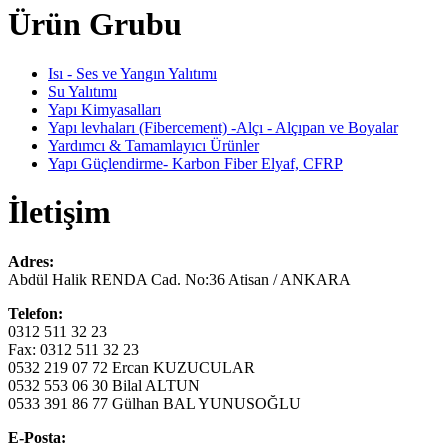
Ürün Grubu
Isı - Ses ve Yangın Yalıtımı
Su Yalıtımı
Yapı Kimyasalları
Yapı levhaları (Fibercement) -Alçı - Alçıpan ve Boyalar
Yardımcı & Tamamlayıcı Ürünler
Yapı Güçlendirme- Karbon Fiber Elyaf, CFRP
İletişim
Adres:
Abdül Halik RENDA Cad. No:36 Atisan / ANKARA
Telefon:
0312 511 32 23
Fax: 0312 511 32 23
0532 219 07 72 Ercan KUZUCULAR
0532 553 06 30 Bilal ALTUN
0533 391 86 77 Gülhan BAL YUNUSOĞLU
E-Posta: