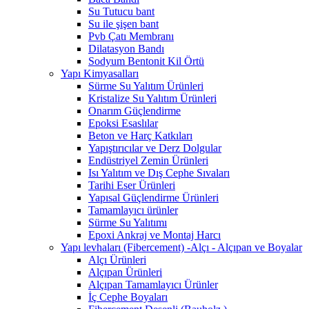
Su Tutucu bant
Su ile şişen bant
Pvb Çatı Membranı
Dilatasyon Bandı
Sodyum Bentonit Kil Örtü
Yapı Kimyasalları
Sürme Su Yalıtım Ürünleri
Kristalize Su Yalıtım Ürünleri
Onarım Güçlendirme
Epoksi Esaslılar
Beton ve Harç Katkıları
Yapıştırıcılar ve Derz Dolgular
Endüstriyel Zemin Ürünleri
Isı Yalıtım ve Dış Cephe Sıvaları
Tarihi Eser Ürünleri
Yapısal Güçlendirme Ürünleri
Tamamlayıcı ürünler
Sürme Su Yalıtımı
Epoxi Ankraj ve Montaj Harcı
Yapı levhaları (Fibercement) -Alçı - Alçıpan ve Boyalar
Alçı Ürünleri
Alçıpan Ürünleri
Alçıpan Tamamlayıcı Ürünler
İç Cephe Boyaları