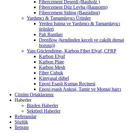
Fibercement Desenli (Bauholz )
Fibercement Düz Levha (Baunorm)
Fibercement Siding (Bausiding)
Yardımcı & Tamamlayıcı Ürünler
Yerden Isıtma ve Yardımcı & Tamamlayıcı
ürünleri
Pah Bantları
Drenflow (kendinden keçeli ve çakıllı drenaj
borusu))
Yapı Güçlendirme- Karbon Fiber Elyaf, CFRP
Karbon Elyaf
Karbon Plate
Karbon Mesh
Fiber Çubuk
Kimyasal dübel
Epoxi Esaslı Kumaş Reçinesi
Epoxi esaslı Ankraj, Tamir ve Montaj harcı
Çözüm Ortaklarımız
Haberler
Bizden Haberler
Sektörel Haberler
Referanslar
Sözlük
İletişim