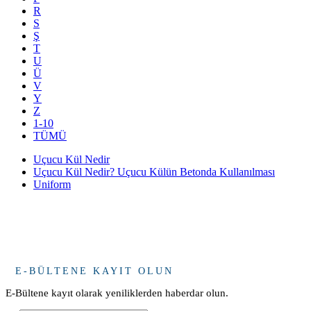
R
S
Ş
T
U
Ü
V
Y
Z
1-10
TÜMÜ
Uçucu Kül Nedir
Uçucu Kül Nedir? Uçucu Külün Betonda Kullanılması
Uniform
E-BÜLTENE KAYIT OLUN
E-Bültene kayıt olarak yeniliklerden haberdar olun.