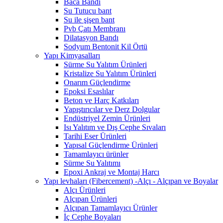
Baca Bandı
Su Tutucu bant
Su ile şişen bant
Pvb Çatı Membranı
Dilatasyon Bandı
Sodyum Bentonit Kil Örtü
Yapı Kimyasalları
Sürme Su Yalıtım Ürünleri
Kristalize Su Yalıtım Ürünleri
Onarım Güçlendirme
Epoksi Esaslılar
Beton ve Harç Katkıları
Yapıştırıcılar ve Derz Dolgular
Endüstriyel Zemin Ürünleri
Isı Yalıtım ve Dış Cephe Sıvaları
Tarihi Eser Ürünleri
Yapısal Güçlendirme Ürünleri
Tamamlayıcı ürünler
Sürme Su Yalıtımı
Epoxi Ankraj ve Montaj Harcı
Yapı levhaları (Fibercement) -Alçı - Alçıpan ve Boyalar
Alçı Ürünleri
Alçıpan Ürünleri
Alçıpan Tamamlayıcı Ürünler
İç Cephe Boyaları