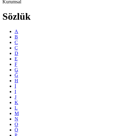
Kurumsal
Sözlük
A
B
C
Ç
D
E
F
G
Ğ
H
İ
I
J
K
L
M
N
O
Ö
P