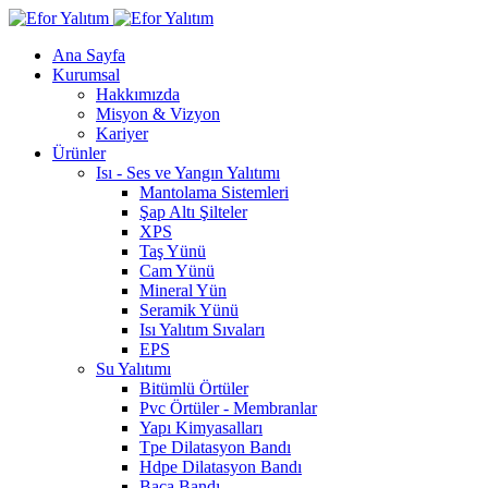
Ana Sayfa
Kurumsal
Hakkımızda
Misyon & Vizyon
Kariyer
Ürünler
Isı - Ses ve Yangın Yalıtımı
Mantolama Sistemleri
Şap Altı Şilteler
XPS
Taş Yünü
Cam Yünü
Mineral Yün
Seramik Yünü
Isı Yalıtım Sıvaları
EPS
Su Yalıtımı
Bitümlü Örtüler
Pvc Örtüler - Membranlar
Yapı Kimyasalları
Tpe Dilatasyon Bandı
Hdpe Dilatasyon Bandı
Baca Bandı