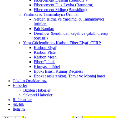
Fibercement Desenli (Bauholz )
Fibercement Düz Levha (Baunorm)
Fibercement Siding (Bausiding)
Yardımcı & Tamamlayıcı Ürünler
Yerden Isıtma ve Yardımcı & Tamamlayıcı
ürünleri
Pah Bantları
Drenflow (kendinden keçeli ve çakıllı drenaj
borusu))
Yapı Güçlendirme- Karbon Fiber Elyaf, CFRP
Karbon Elyaf
Karbon Plate
Karbon Mesh
Fiber Çubuk
Kimyasal dübel
Epoxi Esaslı Kumaş Reçinesi
Epoxi esaslı Ankraj, Tamir ve Montaj harcı
Çözüm Ortaklarımız
Haberler
Bizden Haberler
Sektörel Haberler
Referanslar
Sözlük
İletişim