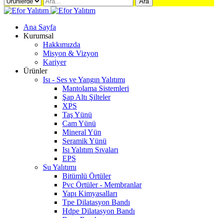
Ara
Ana Sayfa
Kurumsal
Hakkımızda
Misyon & Vizyon
Kariyer
Ürünler
Isı - Ses ve Yangın Yalıtımı
Mantolama Sistemleri
Şap Altı Şilteler
XPS
Taş Yünü
Cam Yünü
Mineral Yün
Seramik Yünü
Isı Yalıtım Sıvaları
EPS
Su Yalıtımı
Bitümlü Örtüler
Pvc Örtüler - Membranlar
Yapı Kimyasalları
Tpe Dilatasyon Bandı
Hdpe Dilatasyon Bandı