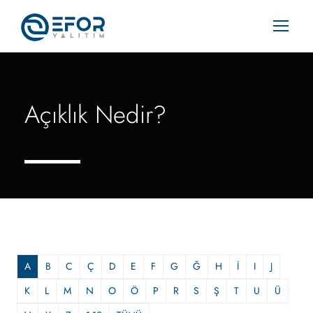
Açıklık Nedir?
A
B
C
Ç
D
E
F
G
Ğ
H
İ
I
J
K
L
M
N
O
Ö
P
R
S
Ş
T
U
Ü