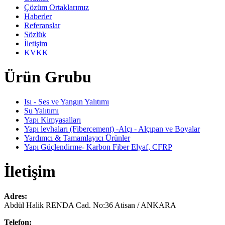
Çözüm Ortaklarımız
Haberler
Referanslar
Sözlük
İletişim
KVKK
Ürün Grubu
Isı - Ses ve Yangın Yalıtımı
Su Yalıtımı
Yapı Kimyasalları
Yapı levhaları (Fibercement) -Alçı - Alçıpan ve Boyalar
Yardımcı & Tamamlayıcı Ürünler
Yapı Güçlendirme- Karbon Fiber Elyaf, CFRP
İletişim
Adres:
Abdül Halik RENDA Cad. No:36 Atisan / ANKARA
Telefon: