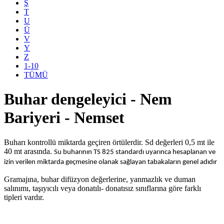
Ş
T
U
Ü
V
Y
Z
1-10
TÜMÜ
Buhar dengeleyici - Nem
Bariyeri - Nemset
Buharı kontrollü miktarda geçiren örtülerdir. Sd değerleri 0,5 mt ile
40 mt arasında.
Su buharının TS 825 standardı uyarınca hesaplanan ve
izin verilen miktarda geçmesine olanak sağlayan tabakaların genel adıdır
Gramajına, buhar difüzyon değerlerine, yanmazlık ve duman
salınımı, taşıyıcılı veya donatılı- donatısız sınıflarına göre farklı
tipleri vardır.