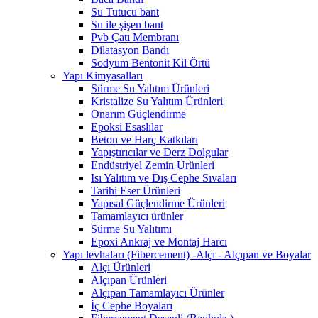
Su Tutucu bant
Su ile şişen bant
Pvb Çatı Membranı
Dilatasyon Bandı
Sodyum Bentonit Kil Örtü
Yapı Kimyasalları
Sürme Su Yalıtım Ürünleri
Kristalize Su Yalıtım Ürünleri
Onarım Güçlendirme
Epoksi Esaslılar
Beton ve Harç Katkıları
Yapıştırıcılar ve Derz Dolgular
Endüstriyel Zemin Ürünleri
Isı Yalıtım ve Dış Cephe Sıvaları
Tarihi Eser Ürünleri
Yapısal Güçlendirme Ürünleri
Tamamlayıcı ürünler
Sürme Su Yalıtımı
Epoxi Ankraj ve Montaj Harcı
Yapı levhaları (Fibercement) -Alçı - Alçıpan ve Boyalar
Alçı Ürünleri
Alçıpan Ürünleri
Alçıpan Tamamlayıcı Ürünler
İç Cephe Boyaları