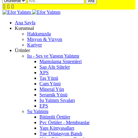
Ara
Ana Sayfa
Kurumsal
Hakkımızda
Misyon & Vizyon
Kariyer
Ürünler
Isı - Ses ve Yangın Yalıtımı
Mantolama Sistemleri
Şap Altı Şilteler
XPS
Taş Yünü
Cam Yünü
Mineral Yün
Seramik Yünü
Isı Yalıtım Sıvaları
EPS
Su Yalıtımı
Bitümlü Örtüler
Pvc Örtüler - Membranlar
Yapı Kimyasalları
Tpe Dilatasyon Bandı