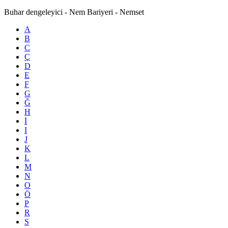
Buhar dengeleyici - Nem Bariyeri - Nemset
A
B
C
Ç
D
E
F
G
Ğ
H
İ
I
J
K
L
M
N
O
Ö
P
R
S