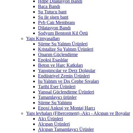
Hdpe Dilatasyon Bandı
Baca Bandı
Su Tutucu bant
Su ile şişen bant
Pvb Çatı Membranı
Dilatasyon Bandı
Sodyum Bentonit Kil Örtü
Yapı Kimyasalları
Sürme Su Yalıtım Ürünleri
Kristalize Su Yalıtım Ürünleri
Onarım Güçlendirme
Epoksi Esaslılar
Beton ve Harç Katkıları
Yapıştırıcılar ve Derz Dolgular
Endüstriyel Zemin Ürünleri
Isı Yalıtım ve Dış Cephe Sıvaları
Tarihi Eser Ürünleri
Yapısal Güçlendirme Ürünleri
Tamamlayıcı ürünler
Sürme Su Yalıtımı
Epoxi Ankraj ve Montaj Harcı
Yapı levhaları (Fibercement) -Alçı - Alçıpan ve Boyalar
Alçı Ürünleri
Alçıpan Ürünleri
Alçıpan Tamamlayıcı Ürünler