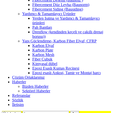
Fibercement Desenli (Bauholz )
Fibercement Düz Levha (Baunorm)
Fibercement Siding (Bausiding)
Yardımcı & Tamamlayıcı Ürünler
Yerden Isıtma ve Yardımcı & Tamamlayıcı
ürünleri
Pah Bantları
Drenflow (kendinden keçeli ve çakıllı drenaj
borusu))
Yapı Güçlendirme- Karbon Fiber Elyaf, CFRP
Karbon Elyaf
Karbon Plate
Karbon Mesh
Fiber Çubuk
Kimyasal dübel
Epoxi Esaslı Kumaş Reçinesi
Epoxi esaslı Ankraj, Tamir ve Montaj harcı
Çözüm Ortaklarımız
Haberler
Bizden Haberler
Sektörel Haberler
Referanslar
Sözlük
İletişim