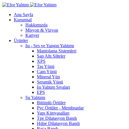
Ana Sayfa
Kurumsal
Hakkımızda
Misyon & Vizyon
Kariyer
Ürünler
Isı - Ses ve Yangın Yalıtımı
Mantolama Sistemleri
Şap Altı Şilteler
XPS
Taş Yünü
Cam Yünü
Mineral Yün
Seramik Yünü
Isı Yalıtım Sıvaları
EPS
Su Yalıtımı
Bitümlü Örtüler
Pvc Örtüler - Membranlar
Yapı Kimyasalları
Tpe Dilatasyon Bandı
Hdpe Dilatasyon Bandı
Baca Bandı