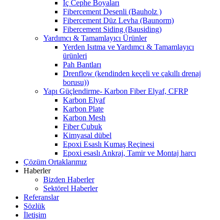
İç Cephe Boyaları
Fibercement Desenli (Bauholz )
Fibercement Düz Levha (Baunorm)
Fibercement Siding (Bausiding)
Yardımcı & Tamamlayıcı Ürünler
Yerden Isıtma ve Yardımcı & Tamamlayıcı
ürünleri
Pah Bantları
Drenflow (kendinden keçeli ve çakıllı drenaj
borusu))
Yapı Güçlendirme- Karbon Fiber Elyaf, CFRP
Karbon Elyaf
Karbon Plate
Karbon Mesh
Fiber Çubuk
Kimyasal dübel
Epoxi Esaslı Kumaş Reçinesi
Epoxi esaslı Ankraj, Tamir ve Montaj harcı
Çözüm Ortaklarımız
Haberler
Bizden Haberler
Sektörel Haberler
Referanslar
Sözlük
İletişim