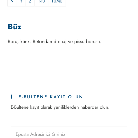
V
Y
Z
1-10
TÜMÜ
Büz
Boru, künk. Betondan drenaj ve pissu borusu.
E-BÜLTENE KAYIT OLUN
E-Bültene kayıt olarak yeniliklerden haberdar olun.