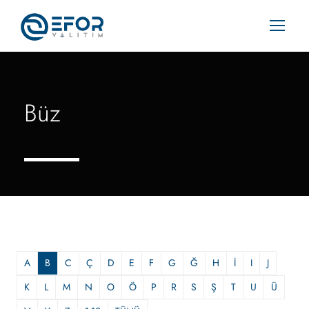
Büz
A
B
C
Ç
D
E
F
G
Ğ
H
İ
I
J
K
L
M
N
O
Ö
P
R
S
Ş
T
U
Ü