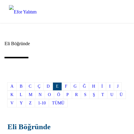
Eli Böğründe
A
B
C
Ç
D
E
F
G
Ğ
H
İ
I
J
K
L
M
N
O
Ö
P
R
S
Ş
T
U
Ü
V
Y
Z
1-10
TÜMÜ
Eli Böğründe