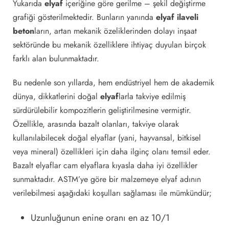
Yukarıda
elyaf
içeriğine göre gerilme – şekil değiştirme
grafiği gösterilmektedir. Bunların yanında
elyaf ilaveli
beton
ların, artan mekanik özeliklerinden dolayı inşaat
sektöründe bu mekanik özelliklere ihtiyaç duyulan birçok
farklı alan bulunmaktadır.
Bu nedenle son yıllarda, hem endüstriyel hem de akademik
dünya, dikkatlerini doğal
elyaf
larla takviye edilmiş
sürdürülebilir kompozitlerin geliştirilmesine vermiştir.
Özellikle, arasında bazalt olanları, takviye olarak
kullanılabilecek doğal elyaflar (yani, hayvansal, bitkisel
veya mineral) özellikleri için daha ilginç olanı temsil eder.
Bazalt elyaflar cam elyaflara kıyasla daha iyi özellikler
sunmaktadır. ASTM’ye göre bir malzemeye elyaf adının
verilebilmesi aşağıdaki koşulları sağlaması ile mümkündür;
Uzunluğunun enine oranı en az 10/1