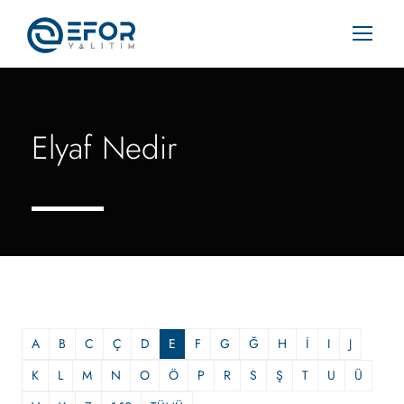
Elyaf Nedir
A
B
C
Ç
D
E
F
G
Ğ
H
İ
I
J
K
L
M
N
O
Ö
P
R
S
Ş
T
U
Ü