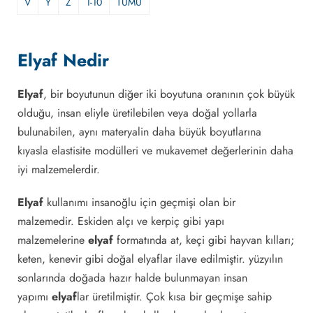
V
Y
Z
1-10
TÜMÜ
Elyaf Nedir
Elyaf
, bir boyutunun diğer iki boyutuna oranının çok büyük
olduğu, insan eliyle üretilebilen veya doğal yollarla
bulunabilen, aynı materyalin daha büyük boyutlarına
kıyasla elastisite modülleri ve mukavemet değerlerinin daha
iyi malzemelerdir.
Elyaf
kullanımı insanoğlu için geçmişi olan bir
malzemedir. Eskiden alçı ve kerpiç gibi yapı
malzemelerine
elyaf
formatında at, keçi gibi hayvan kılları;
keten, kenevir gibi doğal elyaflar ilave edilmiştir. yüzyılın
sonlarında doğada hazır halde bulunmayan insan
yapımı
elyaf
lar üretilmiştir. Çok kısa bir geçmişe sahip