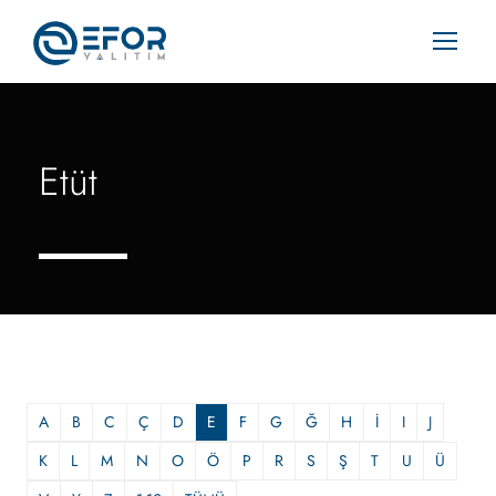
Etüt
A
B
C
Ç
D
E
F
G
Ğ
H
İ
I
J
K
L
M
N
O
Ö
P
R
S
Ş
T
U
Ü