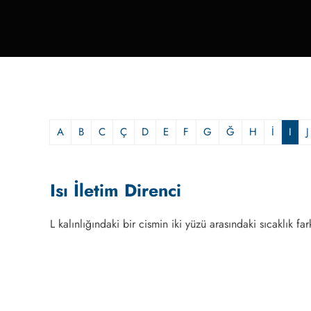
A
B
C
Ç
D
E
F
G
Ğ
H
İ
I
J
Isı İletim Direnci
L kalınlığındaki bir cismin iki yüzü arasındaki sıcaklık f