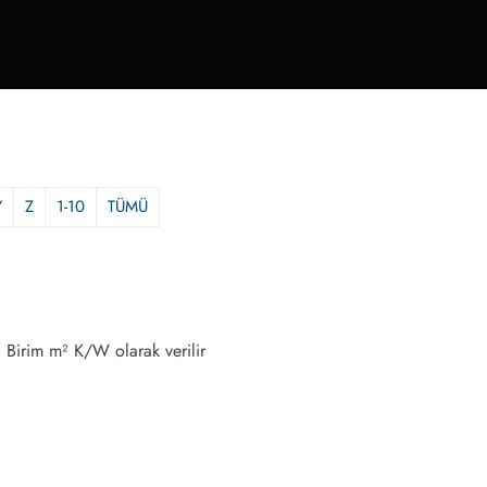
Y
Z
1-10
TÜMÜ
r. Birim m² K/W olarak verilir