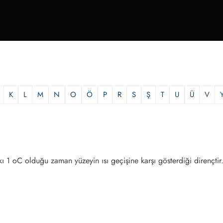
K
L
M
N
O
Ö
P
R
S
Ş
T
U
Ü
V
arkı 1 oC olduğu zaman yüzeyin ısı geçişine karşı gösterdiği dirençti