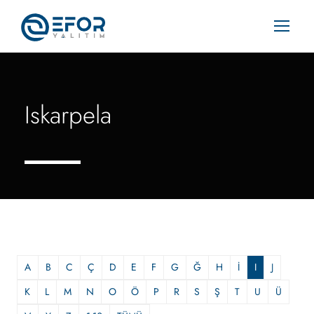
Iskarpela
A
B
C
Ç
D
E
F
G
Ğ
H
İ
I
J
K
L
M
N
O
Ö
P
R
S
Ş
T
U
Ü