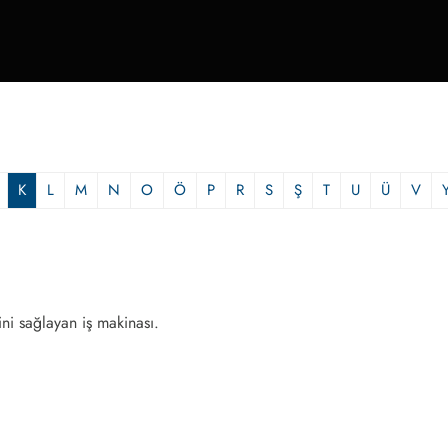
K
L
M
N
O
Ö
P
R
S
Ş
T
U
Ü
V
ini sağlayan iş makinası.