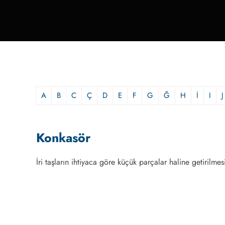
A
B
C
Ç
D
E
F
G
Ğ
H
İ
I
J
Konkasör
İri taşların ihtiyaca göre küçük parçalar haline getirilmes