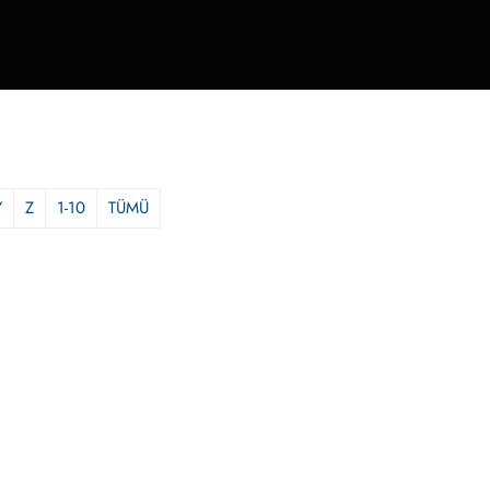
Y
Z
1-10
TÜMÜ