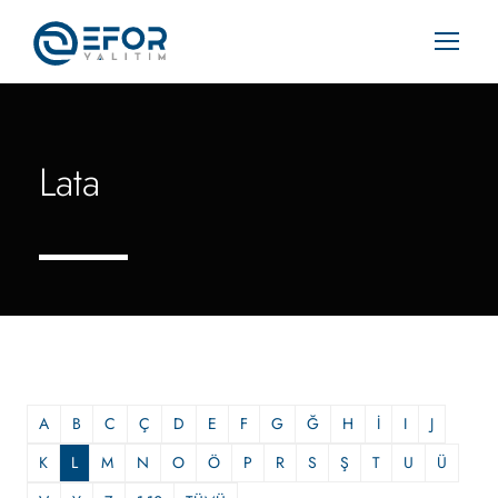
Lata
A
B
C
Ç
D
E
F
G
Ğ
H
İ
I
J
K
L
M
N
O
Ö
P
R
S
Ş
T
U
Ü