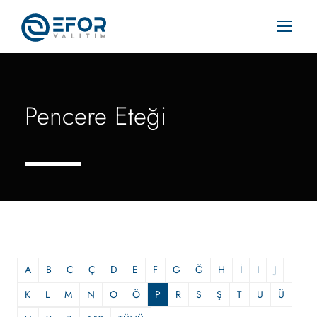
Pencere Eteği
A
B
C
Ç
D
E
F
G
Ğ
H
İ
I
J
K
L
M
N
O
Ö
P
R
S
Ş
T
U
Ü