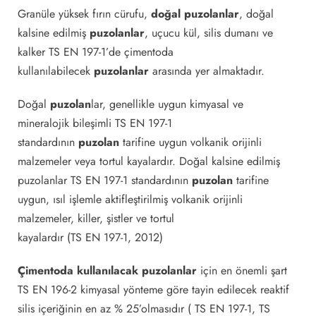
Granüle yüksek fırın cürufu,
doğal puzolanlar
, doğal
kalsine edilmiş
puzolanlar
, uçucu kül, silis dumanı ve
kalker TS EN 197-1’de çimentoda
kullanılabilecek
puzolanlar
arasında yer almaktadır.
Doğal
puzolan
lar, genellikle uygun kimyasal ve
mineralojik bileşimli TS EN 197-1
standardının
puzolan
tarifine uygun volkanik orijinli
malzemeler veya tortul kayalardır. Doğal kalsine edilmiş
puzolanlar TS EN 197-1 standardının
puzolan
tarifine
uygun, ısıl işlemle aktifleştirilmiş volkanik orijinli
malzemeler, killer, şistler ve tortul
kayalardır (TS EN 197-1, 2012)
Çimentoda kullanılacak puzolanlar
için en önemli şart
TS EN 196-2 kimyasal yönteme göre tayin edilecek reaktif
silis içeriğinin en az % 25’olmasıdır ( TS EN 197-1, TS