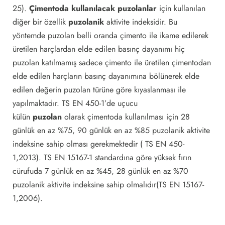
25).
Çimentoda kullanılacak puzolanlar
için kullanılan
diğer bir özellik
puzolanik
aktivite indeksidir. Bu
yöntemde puzolan belli oranda çimento ile ikame edilerek
üretilen harçlardan elde edilen basınç dayanımı hiç
puzolan katılmamış sadece çimento ile üretilen çimentodan
elde edilen harçların basınç dayanımına bölünerek elde
edilen değerin puzolan türüne göre kıyaslanması ile
yapılmaktadır. TS EN 450-1’de uçucu
külün
puzolan
olarak çimentoda kullanılması için 28
günlük en az %75, 90 günlük en az %85 puzolanik aktivite
indeksine sahip olması gerekmektedir ( TS EN 450-
1,2013). TS EN 15167-1 standardına göre yüksek fırın
cürufuda 7 günlük en az %45, 28 günlük en az %70
puzolanik aktivite indeksine sahip olmalıdır(TS EN 15167-
1,2006).