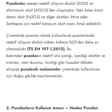
Puzolanlar
esasen reaktif silisyum dioksit (SiO2) ve
alüminyum oksit (Al2O3)’den oluşmuştur. Geri kalan kısım
demir oksit (Fe2O3) ve diğer oksitleri ihtiva eder.
Sertleşme için reaktif kalsiyum oksit oranı ihmal edilebilir.
Çimentoda puzolan olarak kullanılacak puzolanlarda
reaktif silisyum dioksit miktarı kütlece %25’den daha az
olmamalıdır
(TS EN 197-1,2012).
Bu
bakımdan
puzolan
ın reaktif silis içeriği, içerdiği oksitler ve
oranları, nem durumu, inceliği gibi hususlar dikkate
alınarak
puzolanik malzemeler
çimentoda kullanılması
için doğru şekilde hazırlanmalıdır.
2. Puzolanların Kullanım Amacı – Neden Puzolan