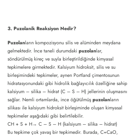
3. Puzolanik Reaksiyon Nedir?
Puzolan
ların kompozisyonu silis ve alüminden meydana
gelmektedir. İnce taneli durumdaki
puzolan
lar,
söndürülmüş kireç ve suyla birleştirildiğinde kimyasal
tepkimelere girmektedir. Kalsiyum hidroksit, silis ve su
birleşimindeki tepkimeler, aynen Portland çimentosunun
hidratasyonundaki gibi hidrolik bağlayıcılık özelliğine sahip
kalsiyum – silika – hidrat (C – S – H) jellerinin oluşmasını
sağlar. Nemli ortamlarda, ince öğütülmüş
puzolan
ların
silikası ile kalsiyum hidroksit birleşiminde oluşan kimyasal
tepkimeler aşağıdaki gibi belirtilebilir.
CH + S + H→ C – S – H (kalsiyum – silika – hidrat)
Bu tepkime çok yavaş bir tepkimedir. Burada, C=CaO,