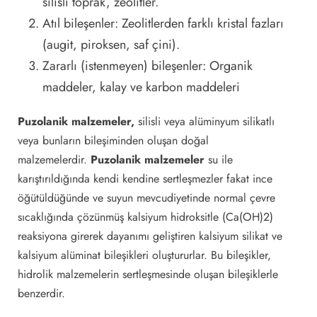
silisli toprak, zeolitler.
Atıl bileşenler: Zeolitlerden farklı kristal fazları
(augit, piroksen, saf çini).
Zararlı (istenmeyen) bileşenler: Organik
maddeler, kalay ve karbon maddeleri
Puzolanik malzemeler,
silisli veya alüminyum silikatlı
veya bunların bileşiminden oluşan doğal
malzemelerdir.
Puzolanik malzemeler
su ile
karıştırıldığında kendi kendine sertleşmezler fakat ince
öğütüldüğünde ve suyun mevcudiyetinde normal çevre
sıcaklığında çözünmüş kalsiyum hidroksitle (Ca(OH)2)
reaksiyona girerek dayanımı geliştiren kalsiyum silikat ve
kalsiyum alüminat bileşikleri oluştururlar. Bu bileşikler,
hidrolik malzemelerin sertleşmesinde oluşan bileşiklerle
benzerdir.