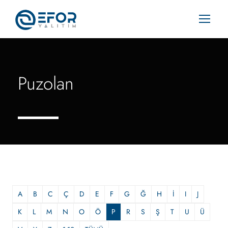
Puzolan
A
B
C
Ç
D
E
F
G
Ğ
H
İ
I
J
K
L
M
N
O
Ö
P
R
S
Ş
T
U
Ü