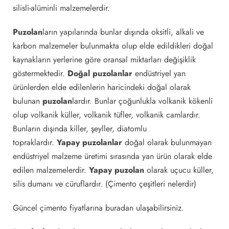
silisli-alüminli malzemelerdir.
Puzolan
ların yapılarında bunlar dışında oksitli, alkali ve
karbon malzemeler bulunmakta olup elde edildikleri doğal
kaynakların yerlerine göre oransal miktarları değişiklik
göstermektedir.
Doğal puzolanlar
endüstriyel yan
ürünlerden elde edilenlerin haricindeki doğal olarak
bulunan
puzolan
lardır. Bunlar çoğunlukla volkanik kökenli
olup volkanik küller, volkanik tüfler, volkanik camlardır.
Bunların dışında killer, şeyller, diatomlu
topraklardır.
Yapay puzolanlar
doğal olarak bulunmayan
endüstriyel malzeme üretimi sırasında yan ürün olarak elde
edilen malzemelerdir.
Yapay puzolan
olarak uçucu küller,
silis dumanı ve cüruflardır. (Çimento çeşitleri nelerdir)
Güncel çimento fiyatlarına buradan ulaşabilirsiniz.