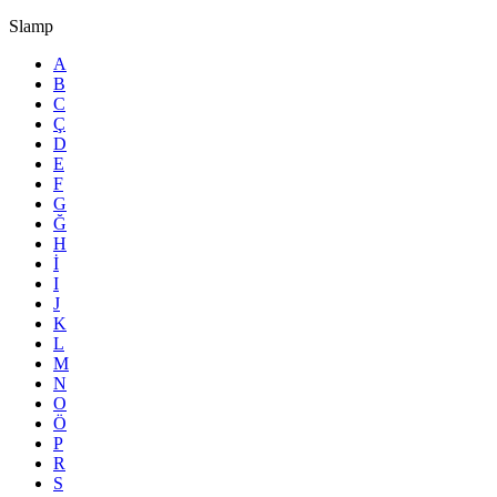
Slamp
A
B
C
Ç
D
E
F
G
Ğ
H
İ
I
J
K
L
M
N
O
Ö
P
R
S