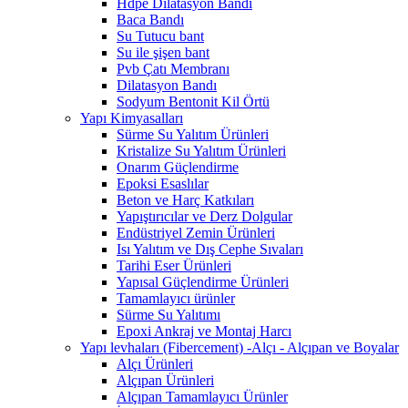
Hdpe Dilatasyon Bandı
Baca Bandı
Su Tutucu bant
Su ile şişen bant
Pvb Çatı Membranı
Dilatasyon Bandı
Sodyum Bentonit Kil Örtü
Yapı Kimyasalları
Sürme Su Yalıtım Ürünleri
Kristalize Su Yalıtım Ürünleri
Onarım Güçlendirme
Epoksi Esaslılar
Beton ve Harç Katkıları
Yapıştırıcılar ve Derz Dolgular
Endüstriyel Zemin Ürünleri
Isı Yalıtım ve Dış Cephe Sıvaları
Tarihi Eser Ürünleri
Yapısal Güçlendirme Ürünleri
Tamamlayıcı ürünler
Sürme Su Yalıtımı
Epoxi Ankraj ve Montaj Harcı
Yapı levhaları (Fibercement) -Alçı - Alçıpan ve Boyalar
Alçı Ürünleri
Alçıpan Ürünleri
Alçıpan Tamamlayıcı Ürünler