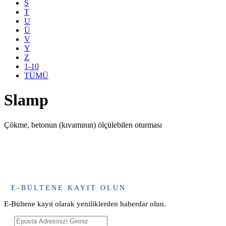
Ş
T
U
Ü
V
Y
Z
1-10
TÜMÜ
Slamp
Çökme, betonun (kıvamının) ölçülebilen oturması
E-BÜLTENE KAYIT OLUN
E-Bültene kayıt olarak yeniliklerden haberdar olun.