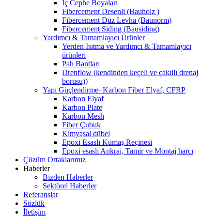
İç Cephe Boyaları
Fibercement Desenli (Bauholz )
Fibercement Düz Levha (Baunorm)
Fibercement Siding (Bausiding)
Yardımcı & Tamamlayıcı Ürünler
Yerden Isıtma ve Yardımcı & Tamamlayıcı
ürünleri
Pah Bantları
Drenflow (kendinden keçeli ve çakıllı drenaj
borusu))
Yapı Güçlendirme- Karbon Fiber Elyaf, CFRP
Karbon Elyaf
Karbon Plate
Karbon Mesh
Fiber Çubuk
Kimyasal dübel
Epoxi Esaslı Kumaş Reçinesi
Epoxi esaslı Ankraj, Tamir ve Montaj harcı
Çözüm Ortaklarımız
Haberler
Bizden Haberler
Sektörel Haberler
Referanslar
Sözlük
İletişim