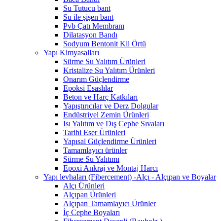
Su Tutucu bant
Su ile şişen bant
Pvb Çatı Membranı
Dilatasyon Bandı
Sodyum Bentonit Kil Örtü
Yapı Kimyasalları
Sürme Su Yalıtım Ürünleri
Kristalize Su Yalıtım Ürünleri
Onarım Güçlendirme
Epoksi Esaslılar
Beton ve Harç Katkıları
Yapıştırıcılar ve Derz Dolgular
Endüstriyel Zemin Ürünleri
Isı Yalıtım ve Dış Cephe Sıvaları
Tarihi Eser Ürünleri
Yapısal Güçlendirme Ürünleri
Tamamlayıcı ürünler
Sürme Su Yalıtımı
Epoxi Ankraj ve Montaj Harcı
Yapı levhaları (Fibercement) -Alçı - Alçıpan ve Boyalar
Alçı Ürünleri
Alçıpan Ürünleri
Alçıpan Tamamlayıcı Ürünler
İç Cephe Boyaları