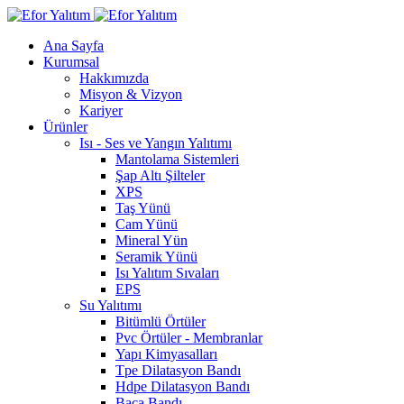
Ana Sayfa
Kurumsal
Hakkımızda
Misyon & Vizyon
Kariyer
Ürünler
Isı - Ses ve Yangın Yalıtımı
Mantolama Sistemleri
Şap Altı Şilteler
XPS
Taş Yünü
Cam Yünü
Mineral Yün
Seramik Yünü
Isı Yalıtım Sıvaları
EPS
Su Yalıtımı
Bitümlü Örtüler
Pvc Örtüler - Membranlar
Yapı Kimyasalları
Tpe Dilatasyon Bandı
Hdpe Dilatasyon Bandı
Baca Bandı