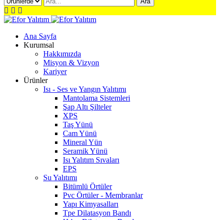
Ara
Ana Sayfa
Kurumsal
Hakkımızda
Misyon & Vizyon
Kariyer
Ürünler
Isı - Ses ve Yangın Yalıtımı
Mantolama Sistemleri
Şap Altı Şilteler
XPS
Taş Yünü
Cam Yünü
Mineral Yün
Seramik Yünü
Isı Yalıtım Sıvaları
EPS
Su Yalıtımı
Bitümlü Örtüler
Pvc Örtüler - Membranlar
Yapı Kimyasalları
Tpe Dilatasyon Bandı