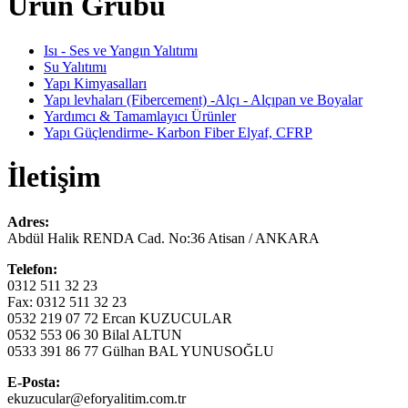
Ürün Grubu
Isı - Ses ve Yangın Yalıtımı
Su Yalıtımı
Yapı Kimyasalları
Yapı levhaları (Fibercement) -Alçı - Alçıpan ve Boyalar
Yardımcı & Tamamlayıcı Ürünler
Yapı Güçlendirme- Karbon Fiber Elyaf, CFRP
İletişim
Adres:
Abdül Halik RENDA Cad. No:36 Atisan / ANKARA
Telefon:
0312 511 32 23
Fax: 0312 511 32 23
0532 219 07 72 Ercan KUZUCULAR
0532 553 06 30 Bilal ALTUN
0533 391 86 77 Gülhan BAL YUNUSOĞLU
E-Posta:
ekuzucular@eforyalitim.com.tr