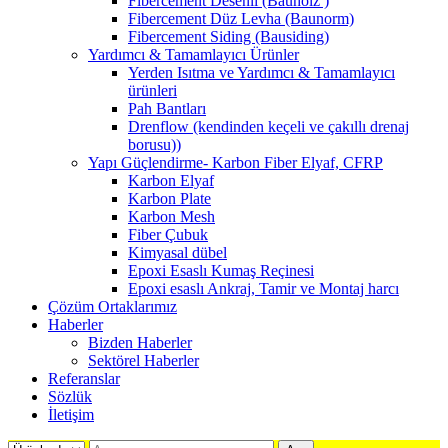
Fibercement Desenli (Bauholz )
Fibercement Düz Levha (Baunorm)
Fibercement Siding (Bausiding)
Yardımcı & Tamamlayıcı Ürünler
Yerden Isıtma ve Yardımcı & Tamamlayıcı
ürünleri
Pah Bantları
Drenflow (kendinden keçeli ve çakıllı drenaj
borusu))
Yapı Güçlendirme- Karbon Fiber Elyaf, CFRP
Karbon Elyaf
Karbon Plate
Karbon Mesh
Fiber Çubuk
Kimyasal dübel
Epoxi Esaslı Kumaş Reçinesi
Epoxi esaslı Ankraj, Tamir ve Montaj harcı
Çözüm Ortaklarımız
Haberler
Bizden Haberler
Sektörel Haberler
Referanslar
Sözlük
İletişim