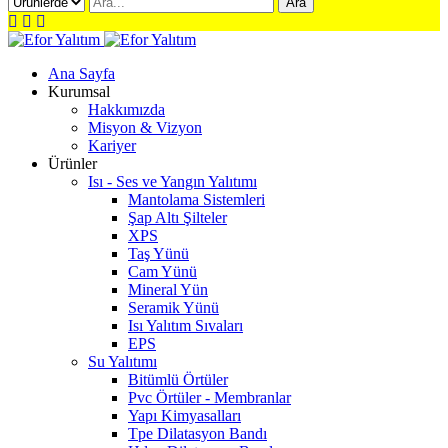
Ara
Ana Sayfa
Kurumsal
Hakkımızda
Misyon & Vizyon
Kariyer
Ürünler
Isı - Ses ve Yangın Yalıtımı
Mantolama Sistemleri
Şap Altı Şilteler
XPS
Taş Yünü
Cam Yünü
Mineral Yün
Seramik Yünü
Isı Yalıtım Sıvaları
EPS
Su Yalıtımı
Bitümlü Örtüler
Pvc Örtüler - Membranlar
Yapı Kimyasalları
Tpe Dilatasyon Bandı