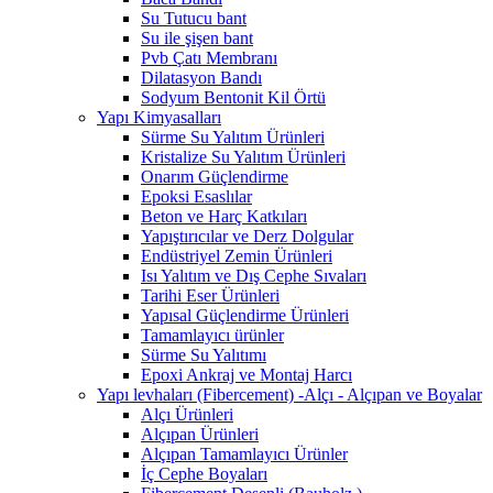
Su Tutucu bant
Su ile şişen bant
Pvb Çatı Membranı
Dilatasyon Bandı
Sodyum Bentonit Kil Örtü
Yapı Kimyasalları
Sürme Su Yalıtım Ürünleri
Kristalize Su Yalıtım Ürünleri
Onarım Güçlendirme
Epoksi Esaslılar
Beton ve Harç Katkıları
Yapıştırıcılar ve Derz Dolgular
Endüstriyel Zemin Ürünleri
Isı Yalıtım ve Dış Cephe Sıvaları
Tarihi Eser Ürünleri
Yapısal Güçlendirme Ürünleri
Tamamlayıcı ürünler
Sürme Su Yalıtımı
Epoxi Ankraj ve Montaj Harcı
Yapı levhaları (Fibercement) -Alçı - Alçıpan ve Boyalar
Alçı Ürünleri
Alçıpan Ürünleri
Alçıpan Tamamlayıcı Ürünler
İç Cephe Boyaları