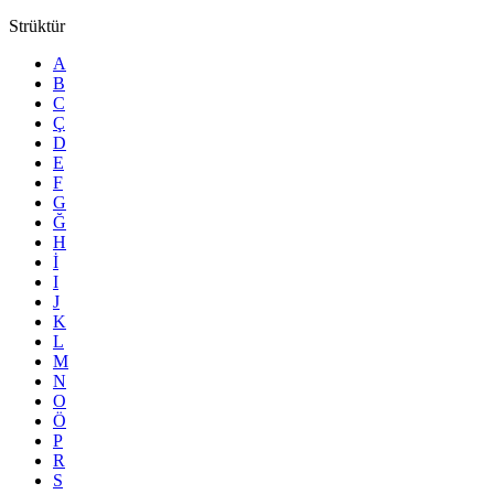
Strüktür
A
B
C
Ç
D
E
F
G
Ğ
H
İ
I
J
K
L
M
N
O
Ö
P
R
S