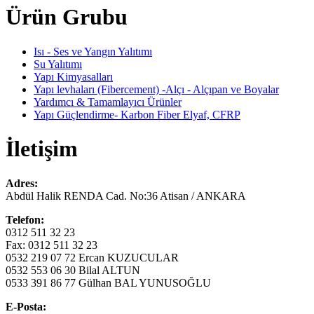
Ürün Grubu
Isı - Ses ve Yangın Yalıtımı
Su Yalıtımı
Yapı Kimyasalları
Yapı levhaları (Fibercement) -Alçı - Alçıpan ve Boyalar
Yardımcı & Tamamlayıcı Ürünler
Yapı Güçlendirme- Karbon Fiber Elyaf, CFRP
İletişim
Adres:
Abdül Halik RENDA Cad. No:36 Atisan / ANKARA
Telefon:
0312 511 32 23
Fax: 0312 511 32 23
0532 219 07 72 Ercan KUZUCULAR
0532 553 06 30 Bilal ALTUN
0533 391 86 77 Gülhan BAL YUNUSOĞLU
E-Posta: