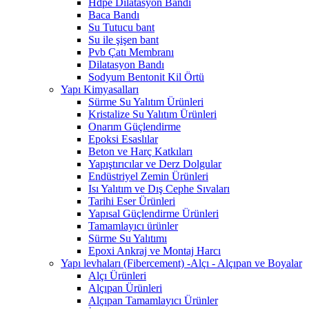
Hdpe Dilatasyon Bandı
Baca Bandı
Su Tutucu bant
Su ile şişen bant
Pvb Çatı Membranı
Dilatasyon Bandı
Sodyum Bentonit Kil Örtü
Yapı Kimyasalları
Sürme Su Yalıtım Ürünleri
Kristalize Su Yalıtım Ürünleri
Onarım Güçlendirme
Epoksi Esaslılar
Beton ve Harç Katkıları
Yapıştırıcılar ve Derz Dolgular
Endüstriyel Zemin Ürünleri
Isı Yalıtım ve Dış Cephe Sıvaları
Tarihi Eser Ürünleri
Yapısal Güçlendirme Ürünleri
Tamamlayıcı ürünler
Sürme Su Yalıtımı
Epoxi Ankraj ve Montaj Harcı
Yapı levhaları (Fibercement) -Alçı - Alçıpan ve Boyalar
Alçı Ürünleri
Alçıpan Ürünleri
Alçıpan Tamamlayıcı Ürünler