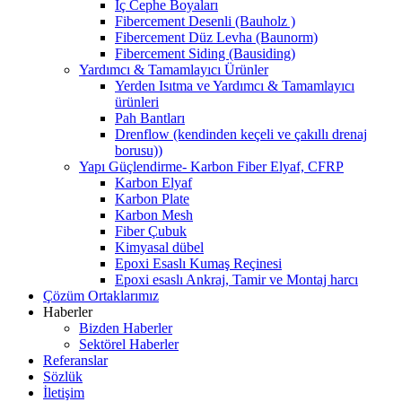
İç Cephe Boyaları
Fibercement Desenli (Bauholz )
Fibercement Düz Levha (Baunorm)
Fibercement Siding (Bausiding)
Yardımcı & Tamamlayıcı Ürünler
Yerden Isıtma ve Yardımcı & Tamamlayıcı
ürünleri
Pah Bantları
Drenflow (kendinden keçeli ve çakıllı drenaj
borusu))
Yapı Güçlendirme- Karbon Fiber Elyaf, CFRP
Karbon Elyaf
Karbon Plate
Karbon Mesh
Fiber Çubuk
Kimyasal dübel
Epoxi Esaslı Kumaş Reçinesi
Epoxi esaslı Ankraj, Tamir ve Montaj harcı
Çözüm Ortaklarımız
Haberler
Bizden Haberler
Sektörel Haberler
Referanslar
Sözlük
İletişim