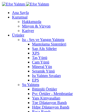
Ana Sayfa
Kurumsal
Hakkımızda
Misyon & Vizyon
Kariyer
Ürünler
Isı - Ses ve Yangın Yalıtımı
Mantolama Sistemleri
Şap Altı Şilteler
XPS
Taş Yünü
Cam Yünü
Mineral Yün
Seramik Yünü
Isı Yalıtım Sıvaları
EPS
Su Yalıtımı
Bitümlü Örtüler
Pvc Örtüler - Membranlar
Yapı Kimyasalları
Tpe Dilatasyon Bandı
Hdpe Dilatasyon Bandı
Baca Bandı