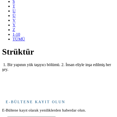
Ş
T
U
Ü
V
Y
Z
1-10
TÜMÜ
Strüktür
1. Bir yapının yük taşıyıcı bölümü. 2. İnsan eliyle inşa edilmiş her
şey.
E-BÜLTENE KAYIT OLUN
E-Bültene kayıt olarak yeniliklerden haberdar olun.