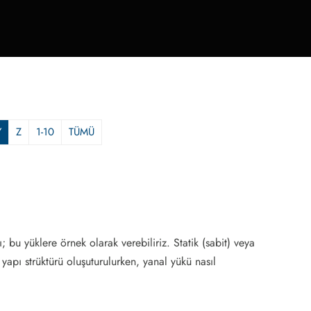
Y
Z
1-10
TÜMÜ
; bu yüklere örnek olarak verebiliriz. Statik (sabit) veya
yapı strüktürü oluşuturulurken, yanal yükü nasıl