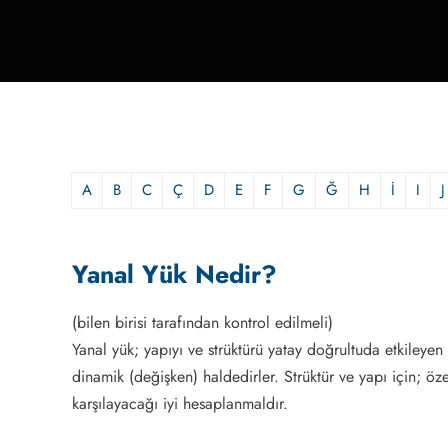
A
B
C
Ç
D
E
F
G
Ğ
H
İ
I
J
Yanal Yük Nedir?
(bilen birisi tarafından kontrol edilmeli)
Yanal yük; yapıyı ve strüktürü yatay doğrultuda etkileyen 
dinamik (değişken) haldedirler. Strüktür ve yapı için; öz
karşılayacağı iyi hesaplanmaldır.