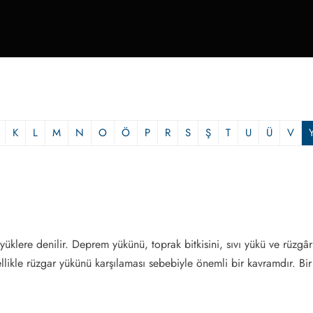
K
L
M
N
O
Ö
P
R
S
Ş
T
U
Ü
V
yüklere denilir. Deprem yükünü, toprak bitkisini, sıvı yükü ve rüzgârı
ellikle rüzgar yükünü karşılaması sebebiyle önemli bir kavramdır. Bir 