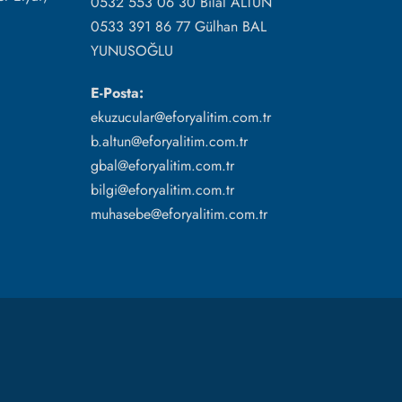
0532 553 06 30 Bilal ALTUN
0533 391 86 77 Gülhan BAL
YUNUSOĞLU
E-Posta:
ekuzucular@eforyalitim.com.tr
b.altun@eforyalitim.com.tr
gbal@eforyalitim.com.tr
bilgi@eforyalitim.com.tr
muhasebe@eforyalitim.com.tr